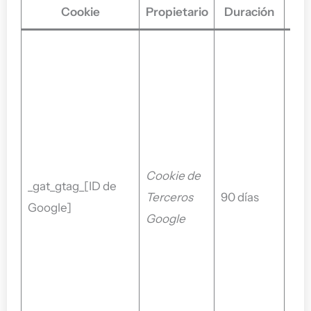
Cookie
Propietario
Duración
Inc
inf
la 
rela
usua
vin
Cookie de
cue
_gat_gtag_[ID de
Terceros
90 días
Goo
Google]
Google
y A
eti
con
sit
esta