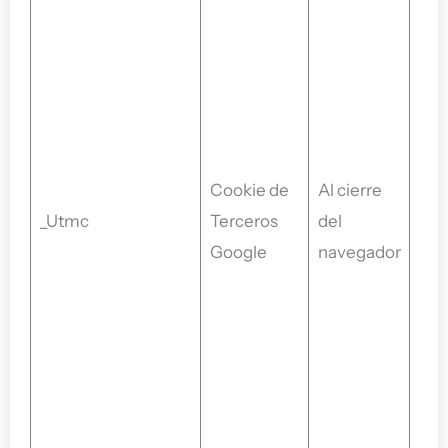
usua
nav
coo
util
ga.j
se 
Cookie de
Al cierre
habi
_Utmc
Terceros
del
int
Google
navegador
con 
es 
ant
Goo
y se
con