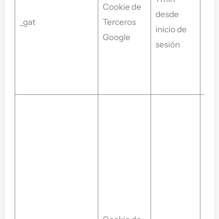
Cookie de
para
desde
_gat
Terceros
vel
inicio de
Google
soli
sesión
la 
de d
de a
Goo
util
coo
dist
usu
ses
coo
cua