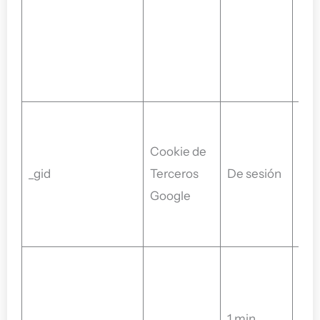
área
web
mej
coo
Coo
de 
Cookie de
Ana
_gid
Terceros
De sesión
usa
Google
dist
usu
Goo
Anal
est
1 min