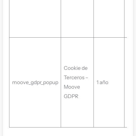
__u
det
nue
/ vi
Coo
est
est
Cookie de
pop
Terceros –
moove_gdpr_popup
1 año
coo
Moove
func
GDPR
visi
int
él.